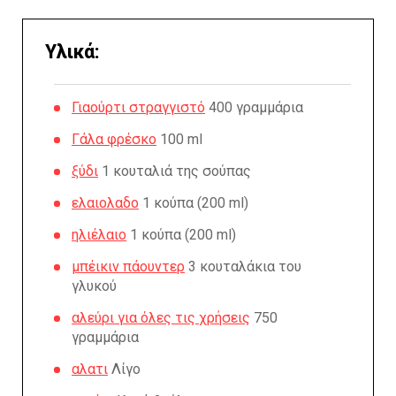
Υλικά:
Γιαούρτι στραγγιστό
400 γραμμάρια
Γάλα φρέσκο
100 ml
ξύδι
1 κουταλιά της σούπας
ελαιολαδο
1 κούπα (200 ml)
ηλιέλαιο
1 κούπα (200 ml)
μπέικιν πάουντερ
3 κουταλάκια του
γλυκού
αλεύρι για όλες τις χρήσεις
750
γραμμάρια
αλατι
Λίγο