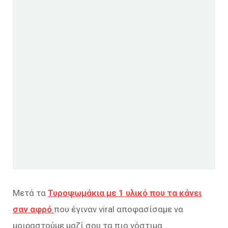
Μετά τα
Τυροψωμάκια με 1 υλικό που τα κάνει
σαν αφρό
που έγιναν viral αποφασίσαμε να
μοιραστούμε μαζί σου τα πιο νόστιμα