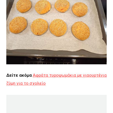
Δείτε ακόμα
Αφράτα τυροψωμάκια με γιαουρτένια
ζύμη για το σχολείο