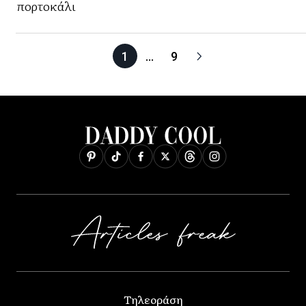
πορτοκάλι
1
…
9
Τηλεοράση