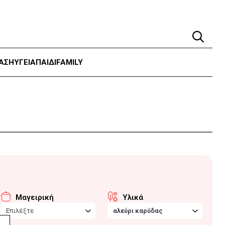
ΑΣΗ
ΥΓΕΊΑ
ΠΑΙΔΙ
FAMILY
Μαγειρική
Υλικά
Επιλέξτε
αλεύρι καρύδας