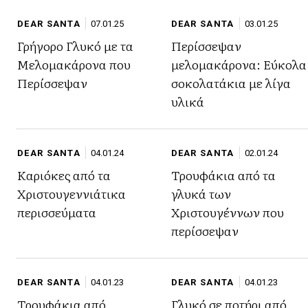
DEAR SANTA
07.01.25
DEAR SANTA
03.01.25
Γρήγορο Γλυκό με τα
Περίσσεψαν
Μελομακάρονα που
μελομακάρονα: Εύκολα
Περίσσεψαν
σοκολατάκια με λίγα
υλικά
DEAR SANTA
04.01.24
DEAR SANTA
02.01.24
Καριόκες από τα
Τρουφάκια από τα
Χριστουγεννιάτικα
γλυκά των
περισσεύματα
Χριστουγέννων που
περίσσεψαν
DEAR SANTA
04.01.23
DEAR SANTA
04.01.23
Τρουφάκια από
Γλυκό σε ποτήρι από