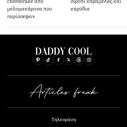
cheesecake από
σιρόπι καραμέλας και
μελομακάρονα που
καρύδια
περίσσεψαν
Τηλεοράση