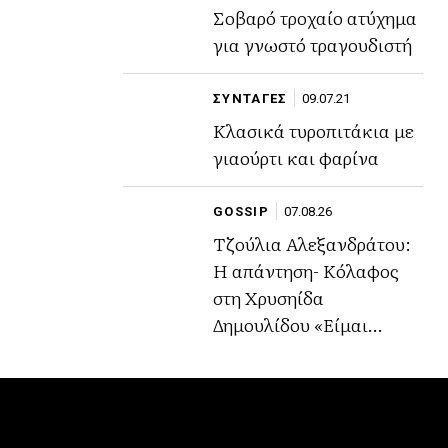
Σοβαρό τροχαίο ατύχημα
για γνωστό τραγουδιστή
ΣΥΝΤΑΓΕΣ
09.07.21
Κλασικά τυροπιτάκια με
γιαούρτι και φαρίνα
GOSSIP
07.08.26
Τζούλια Αλεξανδράτου:
Η απάντηση- Κόλαφος
στη Χρυσηίδα
Δημουλίδου «Είμαι
περήφανη για το ήθος
μου,την αξιοπρέπειά μου
και την εικόνα μου»