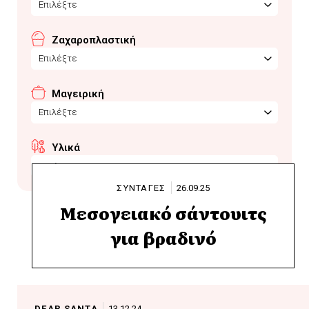
Επιλέξτε
Ζαχαροπλαστική
Επιλέξτε
Μαγειρική
Επιλέξτε
Υλικά
pesto
ΣΥΝΤΑΓΕΣ
26.09.25
Μεσογειακό σάντουιτς
για βραδινό
DEAR SANTA
13.12.24