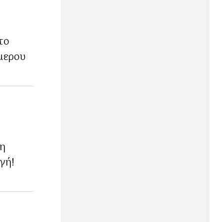
το
μερου
χη
γή!