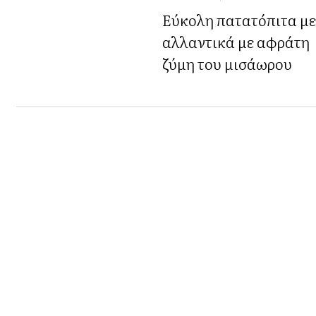
Εύκολη πατατόπιτα μ
αλλαντικά με αφράτη
ζύμη του μισάωρου