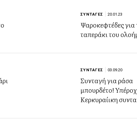
ΣΥΝΤΑΓΕΣ
20.01.23
το
Ψαροκεφτέδες για 
ταπεράκι του ολοή
ΣΥΝΤΑΓΕΣ
03.09.20
άρι
Συνταγή για ράσα
μπουρδέτο! Υπέρο
Κερκυραίικη συντα