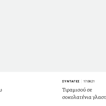
ΣΥΝΤΑΓΕΣ
17.08.21
υ
Τιραμισού σε
η
σοκολατένια γλασ