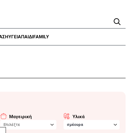
ΑΣΗ
ΥΓΕΊΑ
ΠΑΙΔΙ
FAMILY
Μαγειρική
Υλικά
Επιλέξτε
σμέουρα