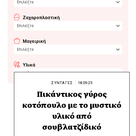
Επιλέξτε
Ζαχαροπλαστική
Επιλέξτε
Μαγειρική
Επιλέξτε
Υλικά
σουμάκ
ΣΥΝΤΑΓΕΣ
18.09.25
Πικάντικος γύρος
κοτόπουλο με το μυστικό
υλικό από
σουβλατζίδικό