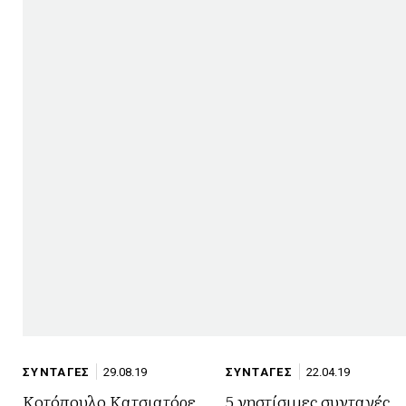
ΣΥΝΤΑΓΕΣ
29.08.19
ΣΥΝΤΑΓΕΣ
22.04.19
Κοτόπουλο Κατσιατόρε
5 νηστίσιμες συνταγές