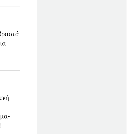
βραστά
ια
ανή
ωμα-
!