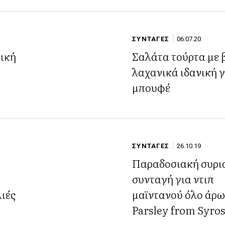
ΣΥΝΤΑΓΕΣ
06.07.20
ική
Σαλάτα τούρτα με 
λαχανικά ιδανική γ
μπουφέ
ΣΥΝΤΑΓΕΣ
26.10.19
Παραδοσιακή συρι
συνταγή για ντιπ
λιές
μαϊντανού όλο άρ
Parsley from Syros