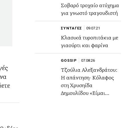
Σοβαρό τροχαίο ατύχημα
για γνωστό τραγουδιστή
ΣΥΝΤΑΓΕΣ
09.07.21
Κλασικά τυροπιτάκια με
γιαούρτι και φαρίνα
GOSSIP
07.08.26
γές
Τζούλια Αλεξανδράτου:
 να
Η απάντηση- Κόλαφος
ύετε
στη Χρυσηίδα
Δημουλίδου «Είμαι
περήφανη για το ήθος
μου,την αξιοπρέπειά μου
και την εικόνα μου»