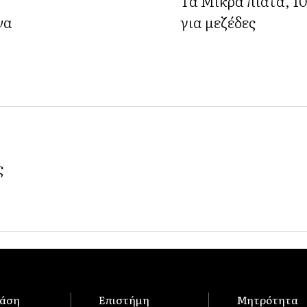
Τα Μικρά πιάτα, 100 ιδέες
να
για μεζέδες
ς
άση
Επιστήμη
Μητρότητα