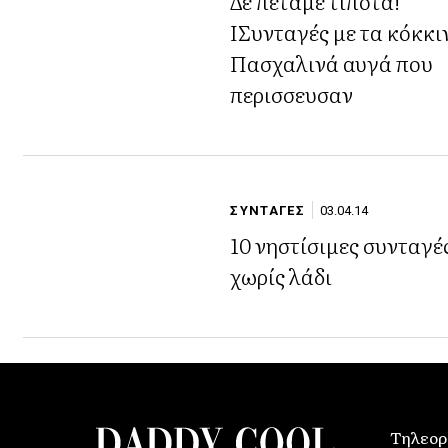
Δε πεταμε τιποτα!
ΙΣυνταγές με τα κόκκι
Πασχαλινά αυγά που
περισσευσαν
ΣΥΝΤΑΓΕΣ
03.04.14
10 νηστίσιμες συνταγέ
χωρίς λάδι
Τηλεορ