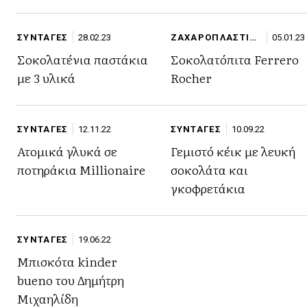
ΣΥΝΤΑΓΕΣ
28.02.23
ΖΑΧΑΡΟΠΛΑΣΤΙΚ
05.01.23
Η
Σοκολατένια παστάκια
Σοκολατόπιτα Ferrero
με 3 υλικά
Rocher
ΣΥΝΤΑΓΕΣ
12.11.22
ΣΥΝΤΑΓΕΣ
10.09.22
Ατομικά γλυκά σε
Γεμιστό κέικ με λευκή
ποτηράκια Millionaire
σοκολάτα και
γκοφρετάκια
ΣΥΝΤΑΓΕΣ
19.06.22
Μπισκότα kinder
bueno του Δημήτρη
Μιχαηλίδη