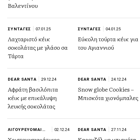
Βαλεντίνου
ΣΥΝΤΑΓΕΣ
07.01.25
ΣΥΝΤΑΓΕΣ
04.01.25
Λαχταριστό κέικ
Εύκολη τούρτα κέικ για
σοκολάτας με γλάσο σα
του Αγιαννιού
Τάρτα
DEAR SANTA
29.12.24
DEAR SANTA
24.12.24
Αφράτη βασιλόπιτα
Snow globe Cookies –
κέικ με επικάλυψη
Μπισκότα χιονόμπαλες
λευκής σοκολάτας
ΛΙΓΟΥΡΕΥΟΜΑΙ
02.12.24
DEAR SANTA
27.11.24
ΣΤΙΓΜΕΣ
Χριστουγεννιάτικος
Καρουζέλ με μπισκότα