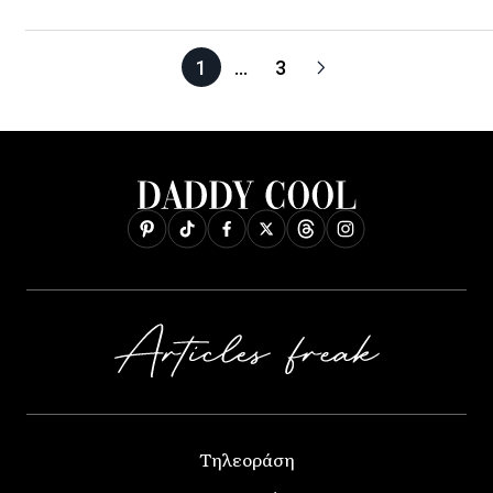
1
…
3
Τηλεοράση