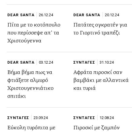
DEAR SANTA
26.12.24
DEAR SANTA
20.12.24
Πίτα με το κοτόπουλο
Πατάτες ογκρατέν για
που περίσσεψε απ’ τα
το Γιορτινό τραπέζι
Χριστούγεννα
DEAR SANTA
03.12.24
ΣΥΝΤΑΓΕΣ
31.10.24
Βήμα βήμα πως να
Αφράτα πιροσκί σαν
φτιάξετε αλμυρό
βαμβάκι με αλλαντικά
Χριστουγεννιάτικο
και τυριά
σπιτάκι
ΣΥΝΤΑΓΕΣ
23.09.24
ΣΥΝΤΑΓΕΣ
12.08.24
Εύκολη τυρόπιτα με
Πιροσκί με ζαμπόν