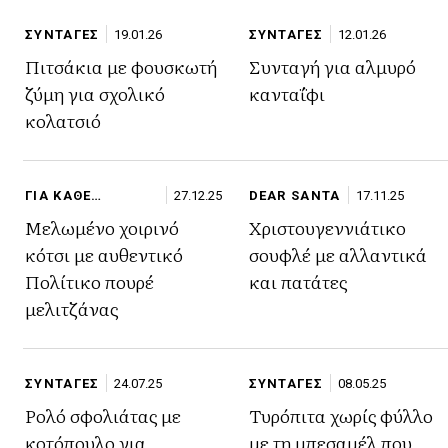
ΣΥΝΤΑΓΕΣ
19.01.26
ΣΥΝΤΑΓΕΣ
12.01.26
Πιτσάκια με φουσκωτή
Συνταγή για αλμυρό
ζύμη για σχολικό
κανταΐφι
κολατσιό
ΓΙΑ ΚΑΘΕ
27.12.25
DEAR SANTA
17.11.25
ΠΕΡΙΣΤΑΣΗ
Μελωμένο χοιρινό
Χριστουγεννιάτικο
κότσι με αυθεντικό
σουφλέ με αλλαντικά
Πολίτικο πουρέ
και πατάτες
μελιτζάνας
ΣΥΝΤΑΓΕΣ
24.07.25
ΣΥΝΤΑΓΕΣ
08.05.25
Ρολό σφολιάτας με
Τυρόπιτα χωρίς φύλλο
κοτόπουλο για
με τη μπεσαμέλ που