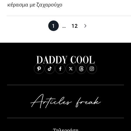
κέρασμα με ζαχαρούχο
1
…
12
Τηλεοράση