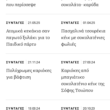
που περίσσεψε
σοκολάτα- καρύδα
ΣΥΝΤΑΓΕΣ
21.05.25
ΣΥΝΤΑΓΕΣ
01.04.25
Ατομικά κεκάκια σαν
Πασχαλινά τσουρέκια
παγωτό ξυλάκι για το
κέικ με σοκολατένιες
Παιδικό πάρτυ
φωλιές
ΣΥΝΤΑΓΕΣ
21.11.24
ΣΥΝΤΑΓΕΣ
27.03.24
Πολύχρωμες καριόκες
Καριόκες από
για βάφτιση
μπαγιάτικο
σοκολατένιο κέικ της
Σόφης Τσιώπου
ΣΥΝΤΑΓΕΣ
13.03.24
ΣΥΝΤΑΓΕΣ
20.10.23