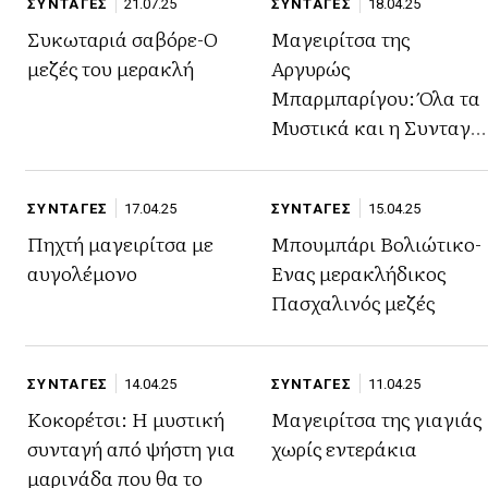
ΣΥΝΤΑΓΕΣ
21.07.25
ΣΥΝΤΑΓΕΣ
18.04.25
Συκωταριά σαβόρε-Ο
Μαγειρίτσα της
μεζές του μερακλή
Αργυρώς
Μπαρμπαρίγου: Όλα τα
Μυστικά και η Συνταγή
που πετυχαίνει πάντα
ΣΥΝΤΑΓΕΣ
17.04.25
ΣΥΝΤΑΓΕΣ
15.04.25
Πηχτή μαγειρίτσα με
Μπουμπάρι Βολιώτικο-
αυγολέμονο
Ενας μερακλήδικος
Πασχαλινός μεζές
ΣΥΝΤΑΓΕΣ
14.04.25
ΣΥΝΤΑΓΕΣ
11.04.25
Κοκορέτσι: Η μυστική
Μαγειρίτσα της γιαγιάς
συνταγή από ψήστη για
χωρίς εντεράκια
μαρινάδα που θα το