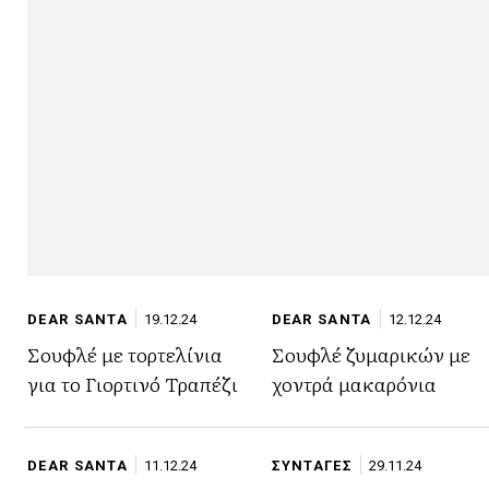
DEAR SANTA
19.12.24
DEAR SANTA
12.12.24
Σουφλέ με τορτελίνια
Σουφλέ ζυμαρικών με
για το Γιορτινό Τραπέζι
χοντρά μακαρόνια
DEAR SANTA
11.12.24
ΣΥΝΤΑΓΕΣ
29.11.24