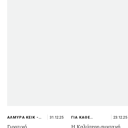
ΑΛΜΥΡΑ ΚΕΙΚ -
31.12.25
ΓΙΑ ΚΑΘΕ
23.12.25
ΣΟΥΦΛΕ/
ΠΕΡΙΣΤΑΣΗ
Γιορτινό
Η Καλύτερη συνταγή
ΟΜΕΛΕΤΕΣ