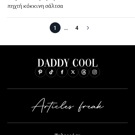
πηχτή κόκκινη σάλτσα
1
…
4
Τηλεοράση