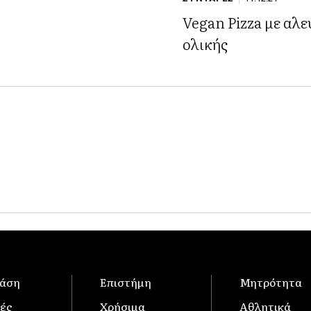
Vegan Pizza με αλε
ολικής
άση
Επιστήμη
Μητρότητα
ές
Χρήσιμα
Αθλητικά