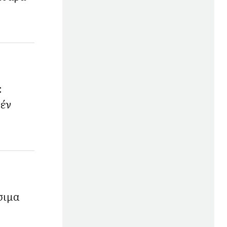
:
τέν
σιμα