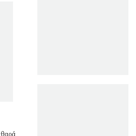
αθαρά