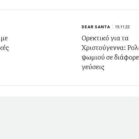
DEAR SANTA
15.11.22
 με
Ορεκτικό για τα
κές
Χριστούγεννα: Ρολ
ψωμιού σε διάφορε
γεύσεις