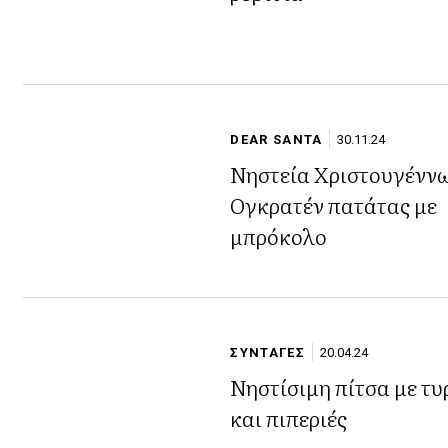
DEAR SANTA
30.11.24
Νηστεία Χριστουγένν
Ογκρατέν πατάτας με
μπρόκολο
ΣΥΝΤΑΓΕΣ
20.04.24
Νηστίσιμη πίτσα με τυ
και πιπεριές