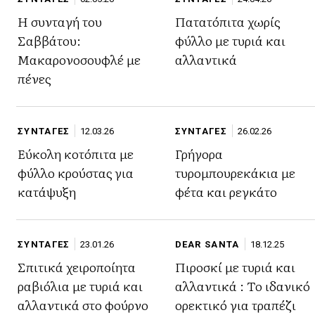
Η συνταγή του
Πατατόπιτα χωρίς
Σαββάτου:
φύλλο με τυριά και
Μακαρονοσουφλέ με
αλλαντικά
πένες
ΣΥΝΤΑΓΕΣ
12.03.26
ΣΥΝΤΑΓΕΣ
26.02.26
Εύκολη κοτόπιτα με
Γρήγορα
φύλλο κρούστας για
τυρομπουρεκάκια με
κατάψυξη
φέτα και ρεγκάτο
ΣΥΝΤΑΓΕΣ
23.01.26
DEAR SANTA
18.12.25
Σπιτικά χειροποίητα
Πιροσκί με τυριά και
ραβιόλια με τυριά και
αλλαντικά : To ιδανικό
αλλαντικά στο φούρνο
ορεκτικό για τραπέζι