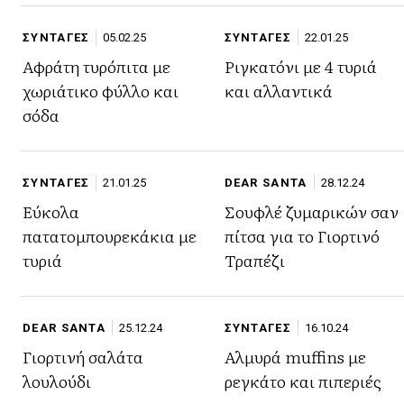
ΣΥΝΤΑΓΕΣ
05.02.25
ΣΥΝΤΑΓΕΣ
22.01.25
Αφράτη τυρόπιτα με
Ριγκατόνι με 4 τυριά
χωριάτικο φύλλο και
και αλλαντικά
σόδα
ΣΥΝΤΑΓΕΣ
21.01.25
DEAR SANTA
28.12.24
Εύκολα
Σουφλέ ζυμαρικών σαν
πατατομπουρεκάκια με
πίτσα για το Γιορτινό
τυριά
Τραπέζι
DEAR SANTA
25.12.24
ΣΥΝΤΑΓΕΣ
16.10.24
Γιορτινή σαλάτα
Αλμυρά muffins με
λουλούδι
ρεγκάτο και πιπεριές