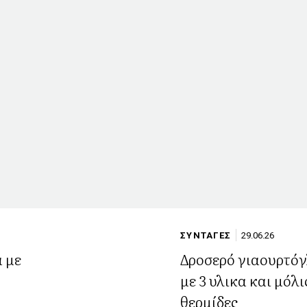
ΣΥΝΤΑΓΕΣ
29.06.26
 με
Δροσερό γιαουρτό
με 3 υλικα και μόλι
θερμίδες