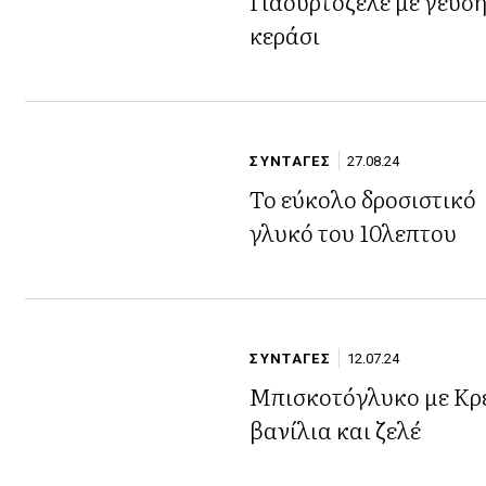
Γιαουρτοζελέ με γεύσ
κεράσι
ΣΥΝΤΑΓΕΣ
27.08.24
Το εύκολο δροσιστικό
γλυκό του 10λεπτου
ΣΥΝΤΑΓΕΣ
12.07.24
Μπισκοτόγλυκο με Κρ
βανίλια και ζελέ