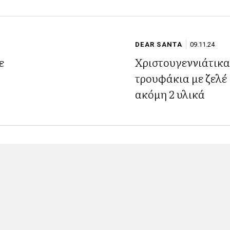
DEAR SANTA
09.11.24
ε
Χριστουγεννιάτικα
τρουφάκια με ζελέ 
ακόμη 2 υλικά