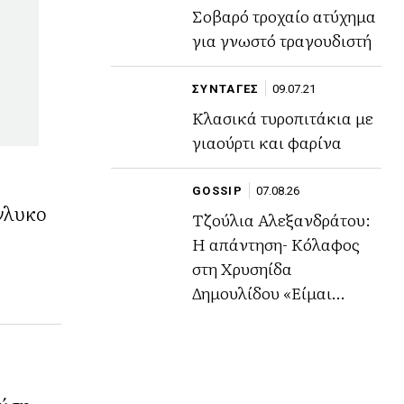
Σοβαρό τροχαίο ατύχημα
για γνωστό τραγουδιστή
ΣΥΝΤΑΓΕΣ
09.07.21
Κλασικά τυροπιτάκια με
γιαούρτι και φαρίνα
GOSSIP
07.08.26
γλυκο
Τζούλια Αλεξανδράτου:
Η απάντηση- Κόλαφος
στη Χρυσηίδα
Δημουλίδου «Είμαι
περήφανη για το ήθος
μου,την αξιοπρέπειά μου
και την εικόνα μου»