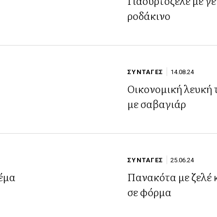
η
Γιαουρτοζελέ με γ
ροδάκινο
ΣΥΝΤΑΓΕΣ
14.08.24
Οικονομική λευκή 
με σαβαγιάρ
ΣΥΝΤΑΓΕΣ
25.06.24
έμα
Πανακότα με ζελέ 
σε φόρμα