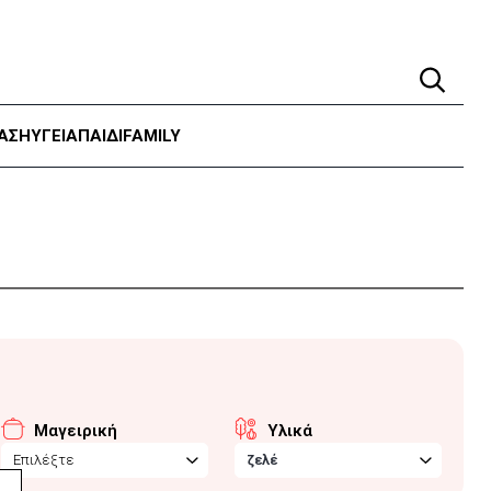
ΑΣΗ
ΥΓΕΊΑ
ΠΑΙΔΙ
FAMILY
Μαγειρική
Υλικά
Επιλέξτε
ζελέ