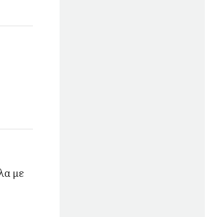
λα με