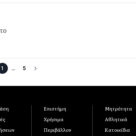
ότο
1
…
5
άση
Επιστήμη
Μητρότητα
ές
Χρήσιμα
Αθλητικά
δήσεων
Περιβάλλον
Κατοικίδια