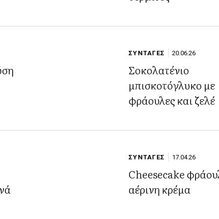
ΣΥΝΤΑΓΕΣ
20.06.26
ύση
Σοκολατένιο
μπισκοτόγλυκο με
φράουλες και ζελέ
ΣΥΝΤΑΓΕΣ
17.04.26
Cheesecake φράου
ανά
αέρινη κρέμα