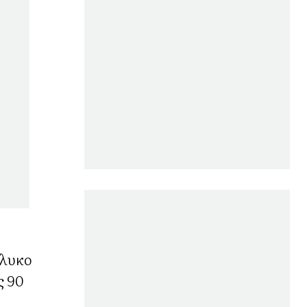
γλυκο
ς 90