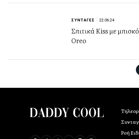
ΣΥΝΤΑΓΕΣ
22.06.24
Σπιτικά Kiss με μπισκ
Oreo
Τηλεορ
Συνταγ
Ροή Ει