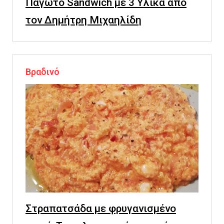
Παγωτό Sandwich με 3 Υλικά από
τον Δημήτρη Μιχαηλίδη
Βραδινό
Στραπατσάδα με φρυγανισμένο