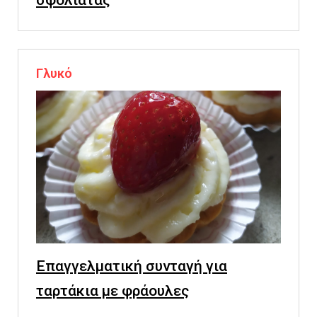
σφολιάτας
Γλυκό
Επαγγελματική συνταγή για
ταρτάκια με φράουλες