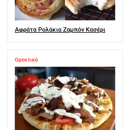
Αφράτα Ρολάκια Ζαμπόν Κασέρι
Ορεκτικά