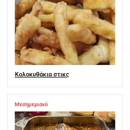
Κολοκυθάκια στικς
Μεσημεριανό