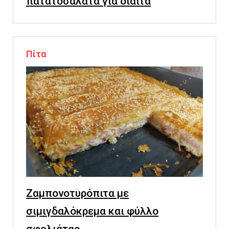
πατατοσαλάτα για δίαιτα
Πίτα
Ζαμπονοτυρόπιτα με
σιμιγδαλόκρεμα και φύλλο