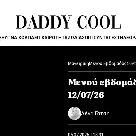
ΈΞΥΠΝΑ ΚΌΛΠΑ
ΕΠΙΚΑΙΡΟΤΗΤΑ
ΖΏΔΙΑ
ΣΠΙΤΙ
ΣΥΝΤΑΓΕΣ
ΤΗΛΕΌΡ
Μαγειρική
Μενού Εβδομάδας
Συντ
Μενού εβδομάδ
12/07/26
Λένα Γατσή
05.07.2026 | 13:31