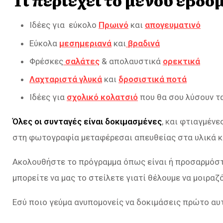
Τι περιέχει το μενού εβδο
Ιδέες για εύκολο
Πρωινό
και
απογευματινό
Εύκολα
μεσημεριανά
και
βραδινά
Φρέσκες
σαλάτες
& απολαυστικά
ορεκτικά
Λαχταριστά γλυκά
και
δροσιστικά ποτά
Ιδέες για
σχολικό κολατσιό
που θα σου λύσουν τα
Όλες οι συνταγές είναι δοκιμασμένες
, και φτιαγμέν
στη φωτογραφία μεταφέρεσαι απευθείας στα υλικά κα
Ακολουθήστε το πρόγραμμα όπως είναι ή προσαρμόστε 
μπορείτε να μας το στείλετε γιατί θέλουμε να μοιραζ
Εσύ ποιο γεύμα ανυπομονείς να δοκιμάσεις πρώτο αυτ